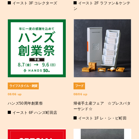
イースト 3F コレクターズ
イースト 2F ラファン＆ケンテ
ン
ライフスタイル・雑貨
フード
08/06 up
08/06 up
ハンズ50周年創業祭
帰省手土産フェア ☆プレスバタ
ーサンド☆
イースト 6F ハンズ町田店
イースト 1F レ・シ・ピ町田