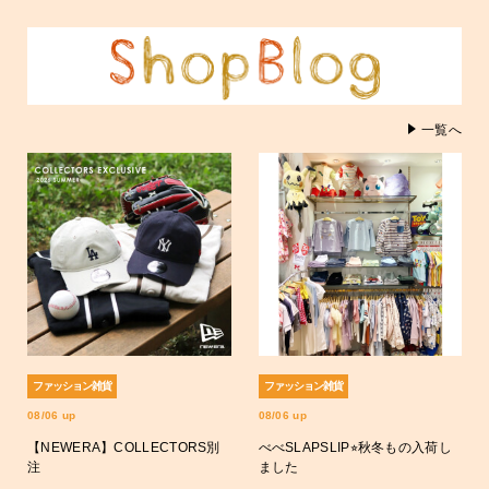
一覧へ
ファッション雑貨
ファッション雑貨
08/06 up
08/06 up
【NEWERA】COLLECTORS別
べべSLAPSLIP⭐︎秋冬もの入荷し
注
ました