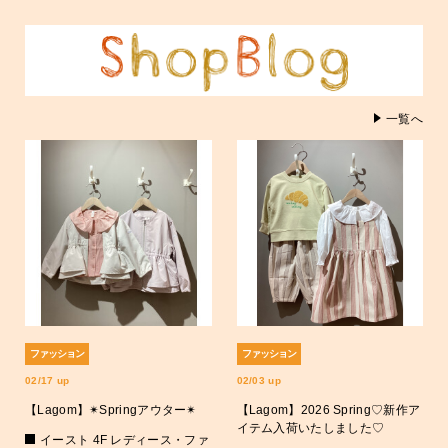
一覧へ
ファッション
ファッション
02/17 up
02/03 up
【Lagom】✴︎Springアウター✴︎
【Lagom】2026 Spring♡新作ア
イテム入荷いたしました♡
イースト 4F レディース・ファ