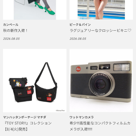
カンペール
ピーク＆パイン
秋の新作入荷！
ラグジュアリーなクロッシービキニ♡
2026.08.05
2026.08.05
マンハッタンポーテージ マチダ
ワットマンカメラ
『TOY STORY』コレクション
希少!!!高性能なコンパクトフィルムカ
【8/4(火)発売】
メラが入荷!!!!!