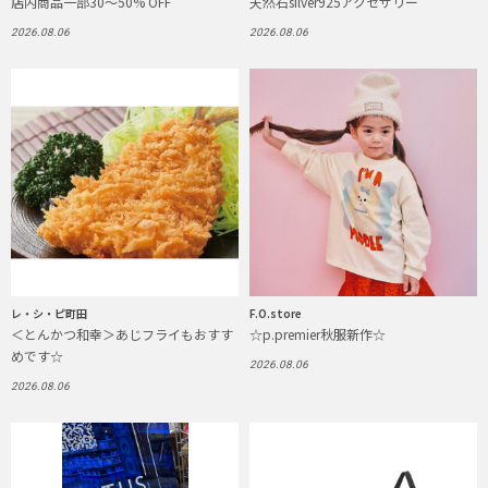
店内商品一部30〜50% OFF
天然石silver925アクセサリー
2026.08.06
2026.08.06
レ・シ・ピ町田
F.O.store
＜とんかつ和幸＞あじフライもおすす
☆p.premier秋服新作☆
めです☆
2026.08.06
2026.08.06