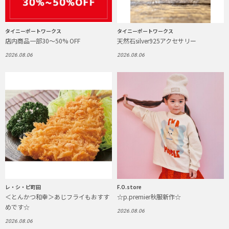
タイニーポートワークス
タイニーポートワークス
店内商品一部30〜50% OFF
天然石silver925アクセサリー
2026.08.06
2026.08.06
レ・シ・ピ町田
F.O.store
＜とんかつ和幸＞あじフライもおすす
☆p.premier秋服新作☆
めです☆
2026.08.06
2026.08.06