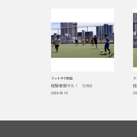
フットサラ町田
フ
経験者個サル！ 5/9㈯
経
2026.05.10
20