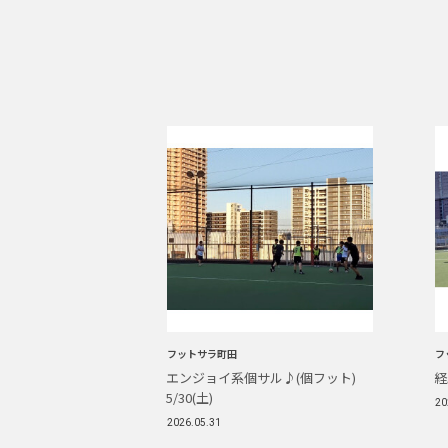
フットサラ町田
フ
エンジョイ系個サル♪(個フット)
経
5/30(土)
20
2026.05.31