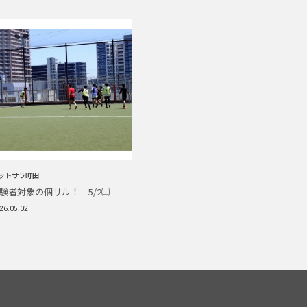
ットサラ町田
験者対象の個サル！ 5/2㈯
26.05.02