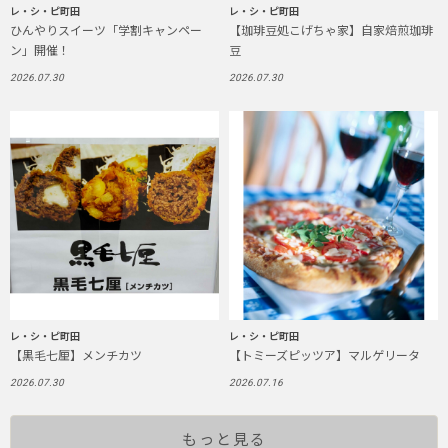
レ・シ・ピ町田
レ・シ・ピ町田
ひんやりスイーツ「学割キャンペー
【珈琲豆処こげちゃ家】自家焙煎珈琲
ン」開催！
豆
2026.07.30
2026.07.30
レ・シ・ピ町田
レ・シ・ピ町田
【黒毛七厘】メンチカツ
【トミーズピッツア】マルゲリータ
2026.07.30
2026.07.16
もっと見る