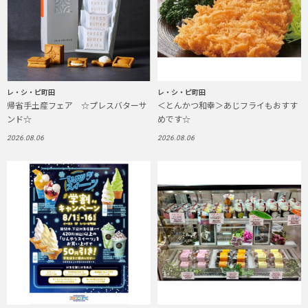
レ・シ・ピ町田
レ・シ・ピ町田
帰省手土産フェア ☆プレスバターサ
＜とんかつ和幸＞あじフライもおすす
ンド☆
めです☆
2026.08.06
2026.08.06