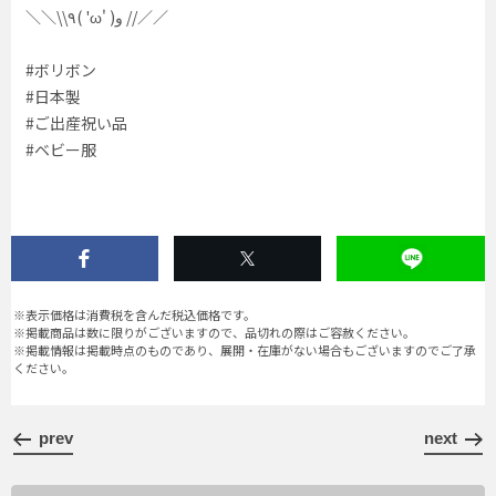
＼＼\\٩( 'ω' )و //／／
#ボリボン
#日本製
#ご出産祝い品
#ベビー服
※表示価格は消費税を含んだ税込価格です。
※掲載商品は数に限りがございますので、品切れの際はご容赦ください。
※掲載情報は掲載時点のものであり、展開・在庫がない場合もございますのでご了承
ください。
prev
next