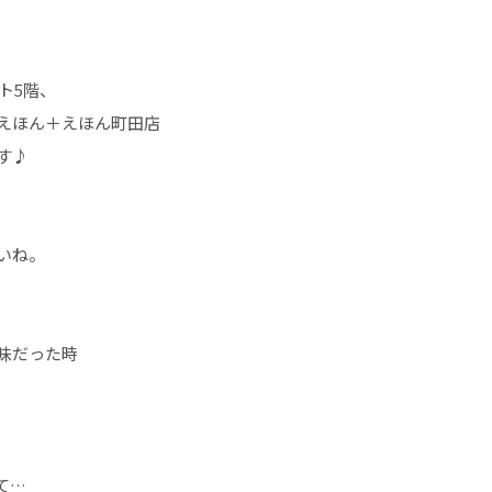
ト5階、
えほん＋えほん町田店
す♪
いね。
昧だった時
て…