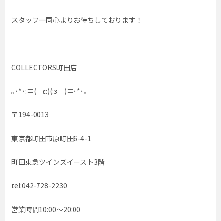
スタッフ一同心よりお待ちしております！
COLLECTORS町田店
｡･*･:≡( ε:)(:з )≡･*･｡
〒194-0013
東京都町田市原町田6-4-1
町田東急ツインズイースト3階
tel:042-728-2230
営業時間10:00〜20:00