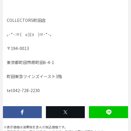
COLLECTORS町田店
｡･*･:≡( ε:)(:з )≡･*･｡
〒194-0013
東京都町田市原町田6-4-1
町田東急ツインズイースト3階
tel:042-728-2230
※表示価格は消費税を含んだ税込価格です。