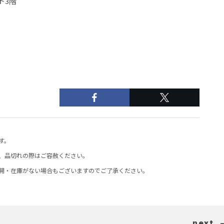
ト3階
す。
、品切れの際はご容赦ください。
開・在庫がない場合もございますのでご了承ください。
next