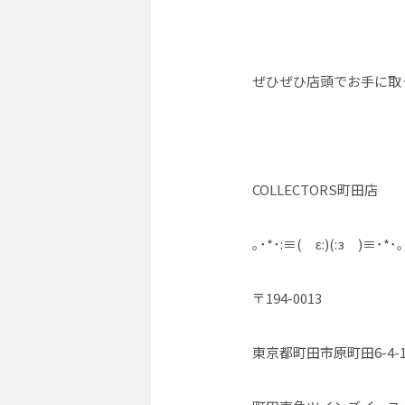
ぜひぜひ店頭でお手に取
COLLECTORS町田店
｡･*･:≡( ε:)(:з )≡･*･｡
〒194-0013
東京都町田市原町田6-4-