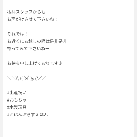
私共スタッフからも
お声がけさせて下さいね！
それでは！
お近くにお越しの際は是非是非
寄ってみて下さいねー
お待ち申し上げております♪
＼＼\\٩( 'ω' )و //／／
#出産祝い
#おもちゃ
#木製玩具
#えほんぷらすえほん