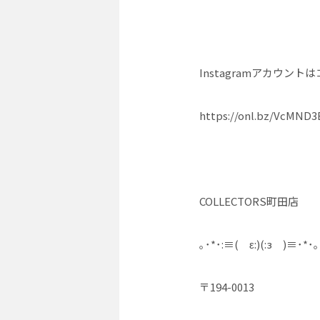
Instagramアカウント
https://onl.bz/VcMND3
COLLECTORS町田店
｡･*･:≡( ε:)(:з )≡･*･｡
〒194-0013