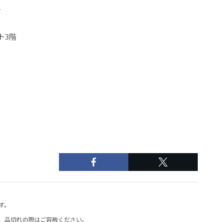
1
ト3階
す。
、品切れの際はご容赦ください。