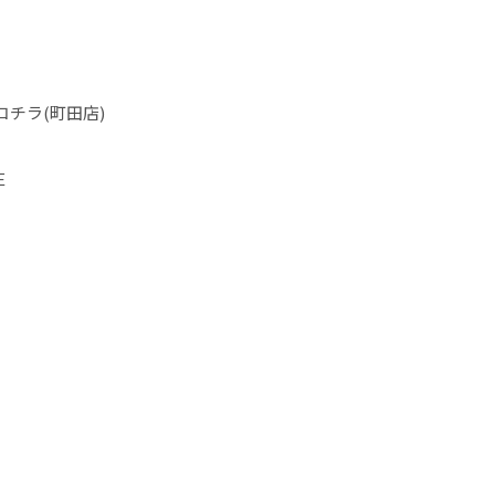
はコチラ(町田店)
E