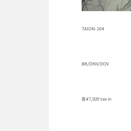
TAION-104
BK/DNV/DOV
各¥7,920 tax in