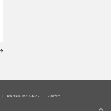
|
|
|
環境問題に関する取組み
お問合せ
ペ