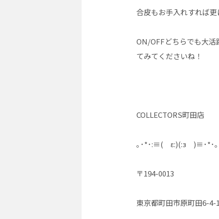
合皮もお手入れすれば更
ON/OFFどちらでも
てみてくださいね！
COLLECTORS町田店
｡･*･:≡( ε:)(:з )≡･*･｡
〒194-0013
東京都町田市原町田6-4-