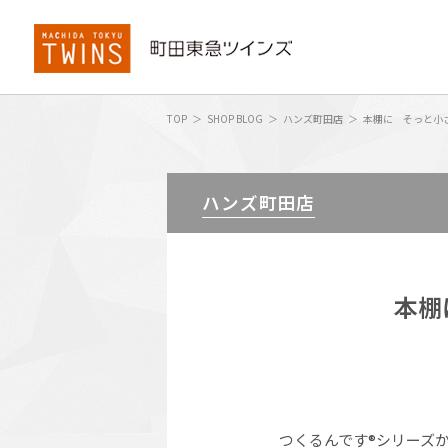
TOP
SHOP BLOG
ハンズ町田店
本棚に そっと小
ハンズ町田店
本棚
つくるんです®シリー