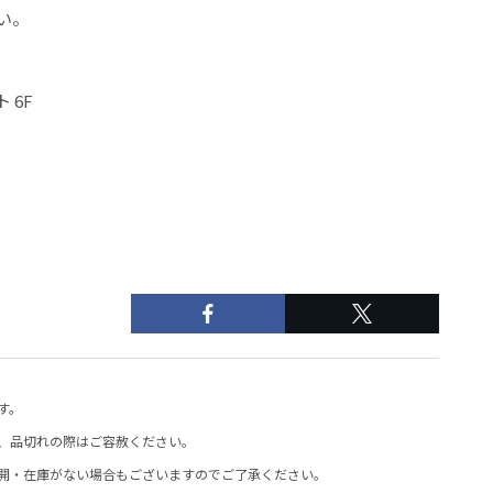
い。
 6F
代）
す。
、品切れの際はご容赦ください。
開・在庫がない場合もございますのでご了承ください。