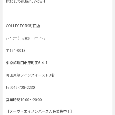
https://onl.la/h5VxqwH
COLLECTORS町田店
｡･*･:≡( ε:)(:з )≡･*･｡
〒194-0013
東京都町田市原町田6-4-1
町田東急ツインズイースト3階
tel:042-728-2230
営業時間10:00〜20:00
【ヌーヴ・エイメンバーズ入会募集中！】