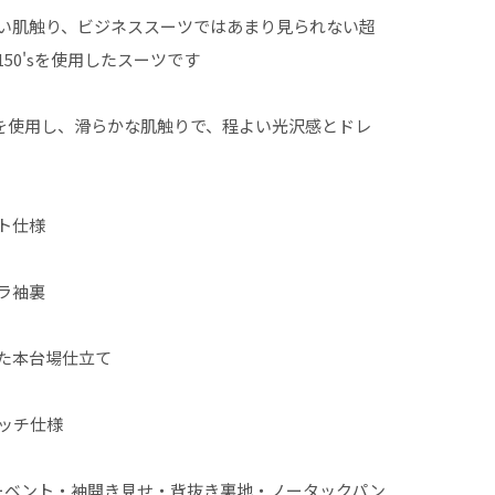
い肌触り、ビジネススーツではあまり見られない超
50'sを使用したスーツです
原料を使用し、滑らかな肌触りで、程よい光沢感とドレ
ト仕様
ラ袖裏
た本台場仕立て
ッチ仕様
ベント・袖開き見せ・背抜き裏地・ノータックパン