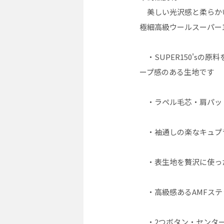
美しい光沢感と柔らか
極細高級ウールスーパー1
・SUPER150'sの
ープ感のある生地です
・ラペル毛芯・肩パッ
・袖通しの楽なキュプ
・表生地を贅沢に使っ
・高級感あるAMFステ
・2つボタン・センター