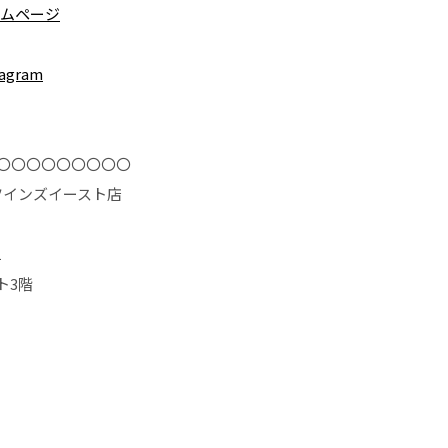
ームページ
agram
〇〇〇〇〇〇〇〇〇
東急ツインズイースト店
1
ト3階