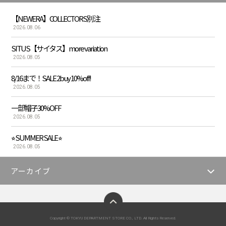
【NEWERA】COLLECTORS別注
2026.08.06
SITUS【サイタス】more variation
2026.08.05
8/16まで！SALE 2buy 10%off!
2026.08.05
一部帽子30%OFF
2026.08.05
⭐︎ SUMMER SALE ⭐︎
2026.08.05
アーカイブ
ページトップへ
Copyright © TOKYU DEPARTMENT STORE CO., LTD. All Rights Reserved.