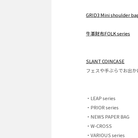
GRID3 Mini shoulder ba
牛革財布FOLK series
SLANT COINCASE
フェスや手ぶらでお出か
・LEAP series
・PRIOR series
・NEWS PAPER BAG
・W-CROSS
・VARIOUS series