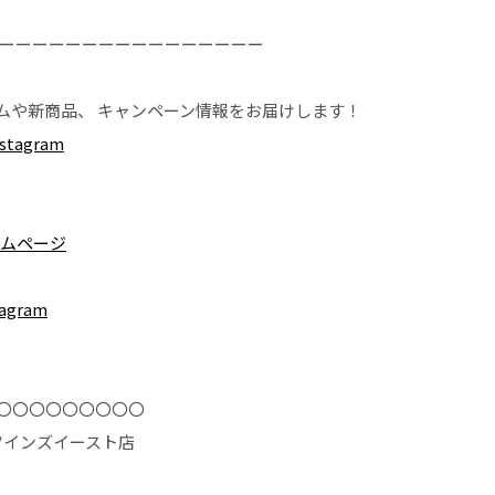
ーーーーーーーーーーーーーーーー
ムや新商品、 キャンペーン情報をお届けします！
tagram
ームページ
agram
〇〇〇〇〇〇〇〇〇
東急ツインズイースト店