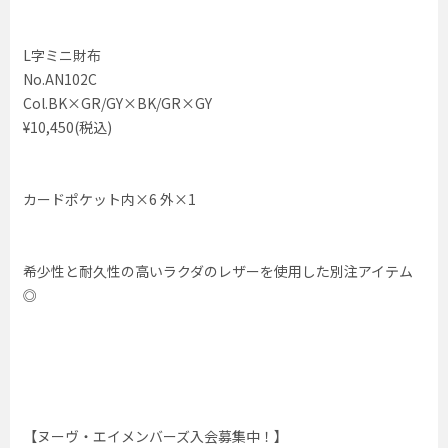
L字ミニ財布
No.AN102C
Col.BK×GR/GY×BK/GR×GY
¥10,450(税込)
カードポケット内×6 外×1
希少性と耐久性の高いラクダのレザーを使用した別注アイテム
◎
【ヌーヴ・エイメンバーズ入会募集中！】