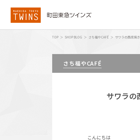
TOP
SHOP BLOG
さち福やCAFÉ
サワラの西京焼き
さち福やCAFÉ
サワラの
こんにちは