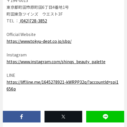
〒194-0013
東京都町田市原町田6丁目4番地1号
町田東急ツインズ ウエスト3F
TEL ：
(042)728-3852
Official Website
https://www.tokyu-dept.co.jp/sbp/
Instagram
https://www.instagram.com/shinqs_beauty_palette
LINE
https://liff.line.me/1645278921-kWRPP32q/?accountId=spi1
656p