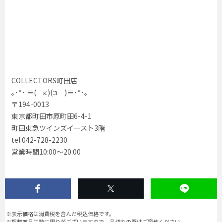
COLLECTORS町田店
｡･*･:≡( ε:)(:з )≡･*･｡
〒194-0013
東京都町田市原町田6-4-1
町田東急ツインズイースト3階
tel:042-728-2230
営業時間10:00〜20:00
※表示価格は消費税を含んだ税込価格です。
※掲載商品は数に限りがございますので、品切れの際はご容赦ください。