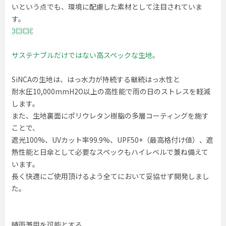
いという点でも、環境に配慮した素材として注目されていま
す。
⌘⌘⌘
サステナブルだけではない高スペックな生地。
SiNCAの生地は、はっ水力が持続する継続はっ水性と
耐水圧10,000mmH2O以上の高性能で雨の日のストレスを軽減
します。
また、生地裏面にポリウレタン樹脂の多層コーティングを施す
ことで、
遮光100%、UVカット率99.9%、UPF50+（最高格付け値）、遮
熱性能と日傘として必要なスペックもハイレベルで兼ね備えて
います。
長く快適にご使用頂けるよう全てにおいて妥協せず開発しまし
た。
晴雨兼用を可能とする