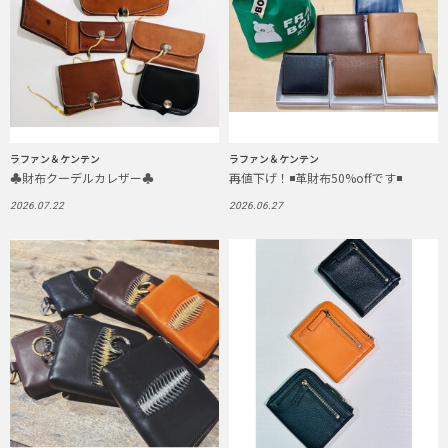
ラファン＆ケンテン
ラファン＆ケンテン
♣︎財布クーデルカレザー♣︎
再値下げ！◾️革財布50%offです◾️
2026.07.22
2026.06.27