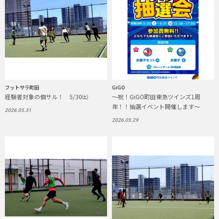
フットサラ町田
GiGO
経験者対象の個サル！ 5/30㈯
～祝！GiGO町田東急ツインズ1周
年！！抽選イベント開催します～
2026.05.31
2026.05.29