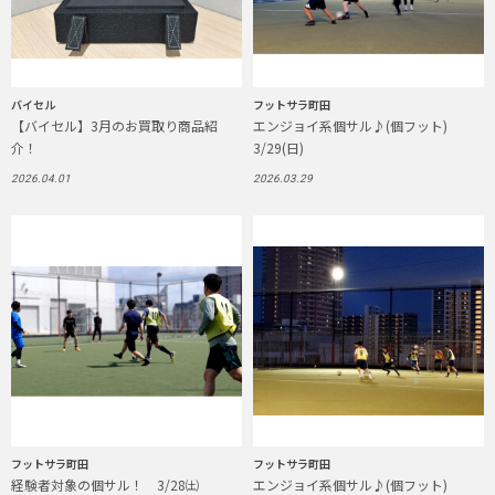
バイセル
フットサラ町田
【バイセル】3月のお買取り商品紹
エンジョイ系個サル♪(個フット)
介！
3/29(日)
2026.04.01
2026.03.29
フットサラ町田
フットサラ町田
経験者対象の個サル！ 3/28㈯
エンジョイ系個サル♪(個フット)