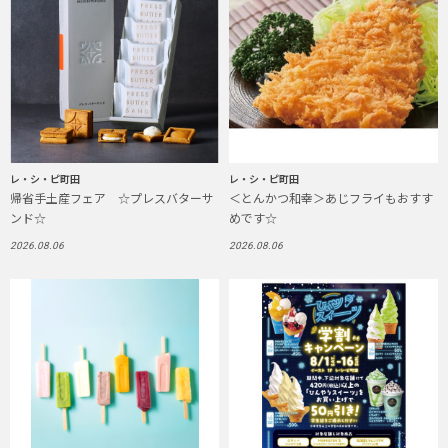
レ・シ・ピ町田
レ・シ・ピ町田
帰省手土産フェア ☆プレスバターサ
＜とんかつ和幸＞あじフライもおすす
ンド☆
めです☆
2026.08.06
2026.08.06