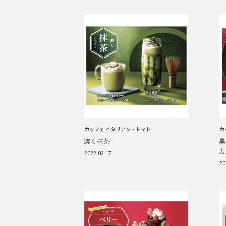
カッフェ イタリアン・トマト
カ
濃く抹茶
黒
カ
2022.02.17
20