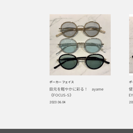
ポーカー フェイス
ポ
目元を軽やかに彩る！ ayame
《FOCUS-S》
E
2023.06.04
20