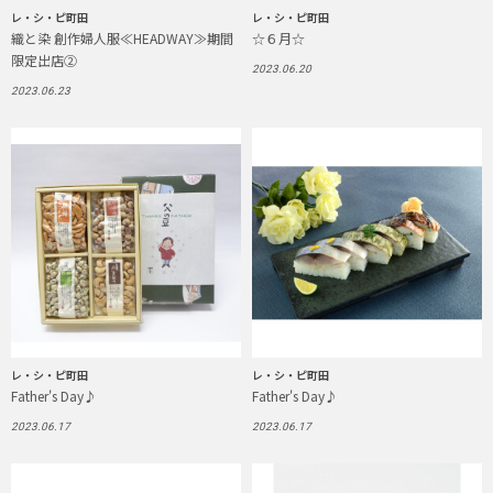
レ・シ・ピ町田
レ・シ・ピ町田
織と染 創作婦人服≪HEADWAY≫期間
☆６月☆
限定出店②
2023.06.20
2023.06.23
レ・シ・ピ町田
レ・シ・ピ町田
Father's Day♪
Father's Day♪
2023.06.17
2023.06.17