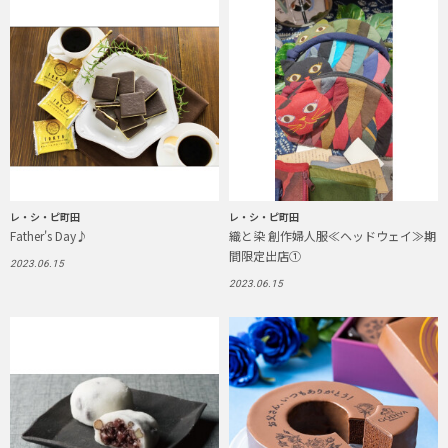
レ・シ・ピ町田
レ・シ・ピ町田
Father's Day♪
織と染 創作婦人服≪ヘッドウェイ≫期
間限定出店①
2023.06.15
2023.06.15