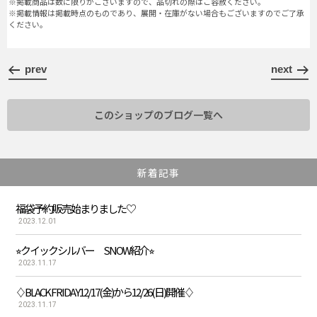
※掲載商品は数に限りがございますので、品切れの際はご容赦ください。
※掲載情報は掲載時点のものであり、展開・在庫がない場合もございますのでご了承
ください。
prev
next
このショップのブログ一覧へ
新着記事
福袋予約販売始まりました♡
2023.12.01
⭐︎クイックシルバー SNOW紹介⭐︎
2023.11.17
♢BLACK FRIDAY12/17(金)から12/26(日)開催♢
2023.11.17