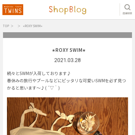
店舗検索
TOP
⭐︎ROXY SWIM⭐︎
⭐︎ROXY SWIM⭐︎
2021.03.28
続々とSWMが入荷しております♪
春休みの旅行やプールなどにピッタリな可愛いSWMを必ず見つ
かると思います〜♪( ´▽｀)