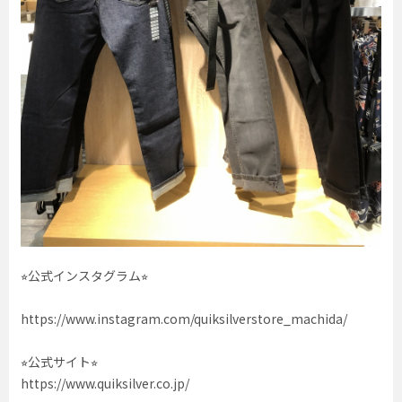
⭐︎公式インスタグラム⭐︎
https://www.instagram.com/quiksilverstore_machida/
⭐︎公式サイト⭐︎
https://www.quiksilver.co.jp/