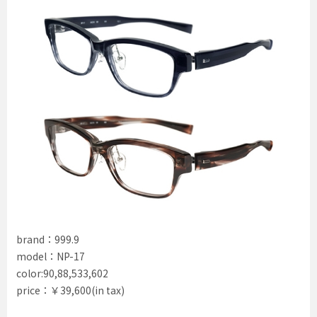
brand：999.9
model：NP-17
color:90,88,533,602
price：￥39,600(in tax)