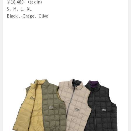
￥18,480-（tax in)
S、M、L、XL
Black 、Grage、Olive