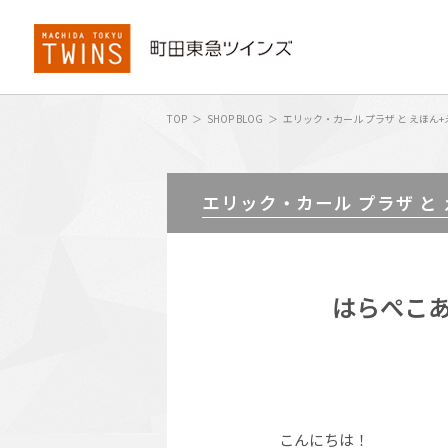
TOP
SHOP BLOG
エリック・カール プラザ と えほん+
エリック・カール プラザ と
はらぺこあ
こんにちは！