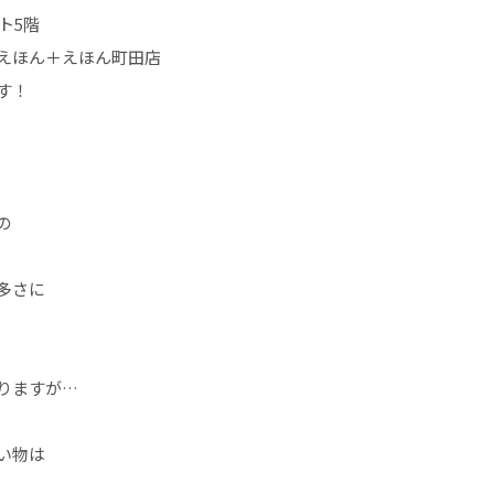
ト5階
えほん＋えほん町田店
す！
の
多さに
りますが…
い物は