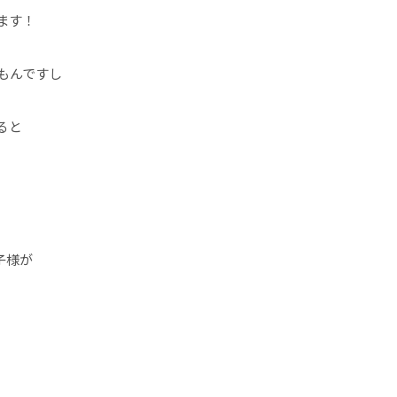
ます！
もんですし
ると
お子様が