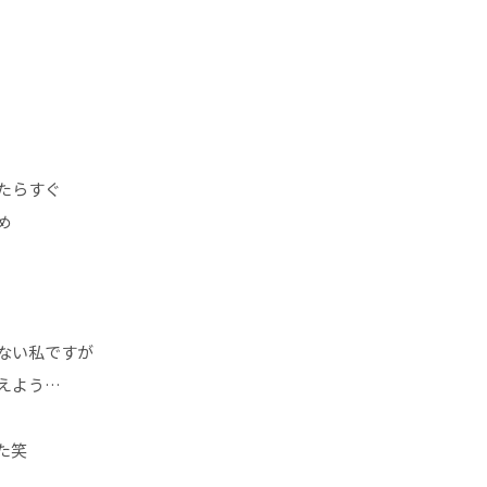
たらすぐ
め
ない私ですが
えよう…
た笑