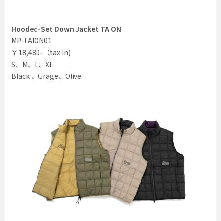
Hooded-Set Down Jacket TAION
MP-TAION01
￥18,480-（tax in)
S、M、L、XL
Black 、Grage、Olive