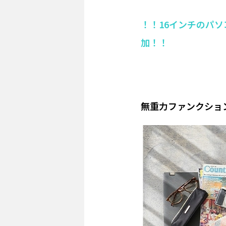
！！16インチのパ
加！！
無重力ファンクションリ