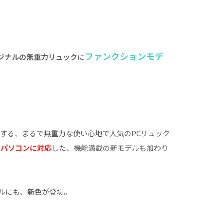
ファンクションモデ
ジナルの無重力リュック
に
する、まるで無重力な使い心地で人気のPCリュック
のパソコンに対応
した、機能満載の新モデルも加わり
ルにも、
新色
が登場。