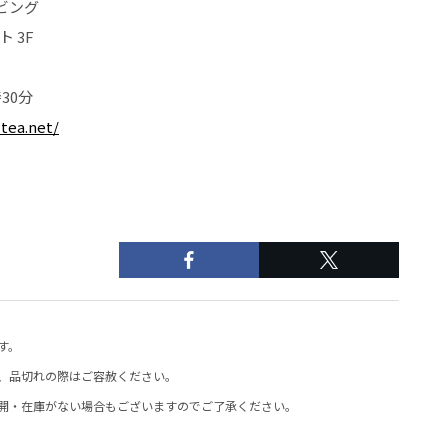
ビング
 3F
30分
tea.net/
す。
、品切れの際はご容赦ください。
開・在庫がない場合もございますのでご了承ください。