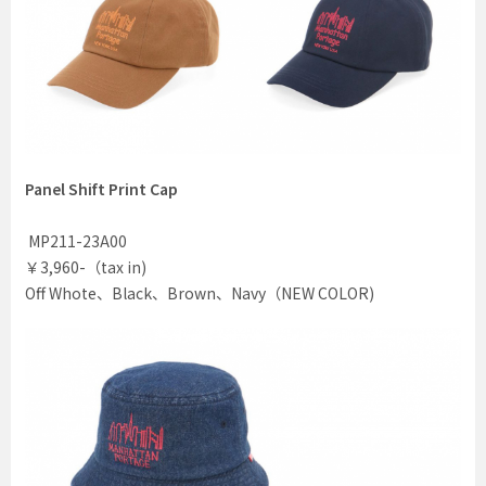
Panel Shift Print Cap
MP211-23A00
￥3,960-（tax in)
Off Whote、Black、Brown、Navy（NEW COLOR)