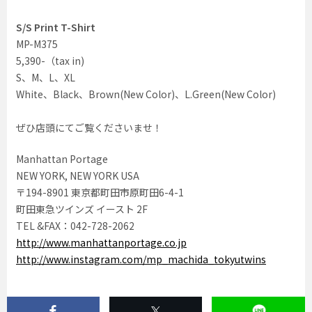
S/S Print T-Shirt
MP-M375
5,390-（tax in)
S、M、L、XL
White、Black、Brown(New Color)、L.Green(New Color)
ぜひ店頭にてご覧くださいませ！
Manhattan Portage
NEW YORK, NEW YORK USA
〒194-8901 東京都町田市原町田6-4-1
町田東急ツインズ イースト 2F
TEL &FAX：042-728-2062
http://www.manhattanportage.co.jp
http://www.instagram.com/mp_machida_tokyutwins