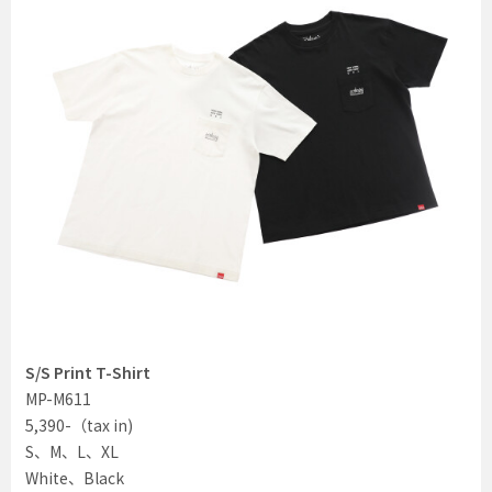
S/S Print T-Shirt
MP-M611
5,390-（tax in)
S、M、L、XL
White、Black