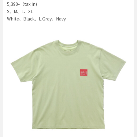
5,390-（tax in)
S、M、L、XL
White、Black、L.Gray、Navy