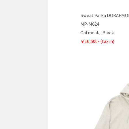
Sweat Parka DORAEM
MP-M624
Oatmeal、Black
￥16,500- (tax in)