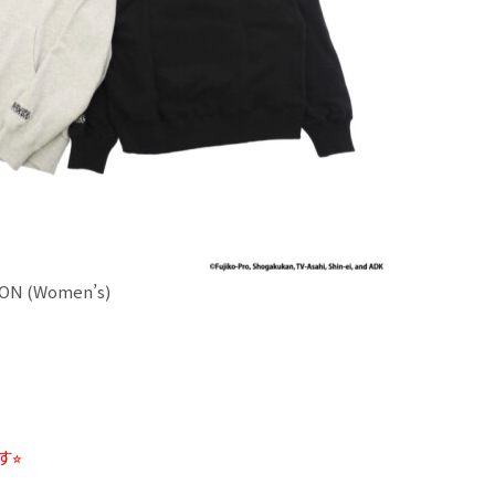
ON (Women’s)
⭐︎