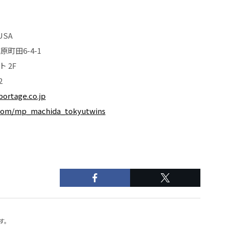
USA
原町田6-4-1
 2F
2
ortage.co.jp
.com/mp_machida_tokyutwins
す。