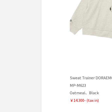
Sweat Trainer DORAE
MP-M623
Oatmeal、Black
￥14.300- (tax in)