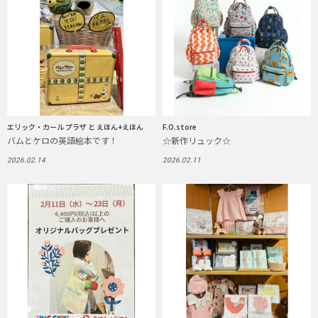
エリック・カール プラザ と えほん+えほん
F.O.store
バムとケロの英語絵本です！
☆新作リュック☆
2026.02.14
2026.02.11