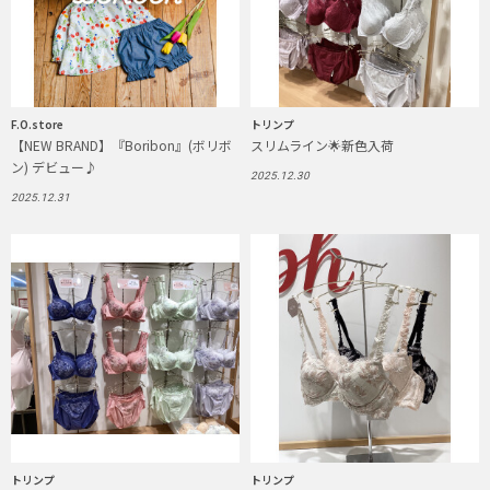
F.O.store
トリンプ
【NEW BRAND】『Boribon』(ボリボ
スリムライン🌟新色入荷
ン) デビュー♪
2025.12.30
2025.12.31
トリンプ
トリンプ