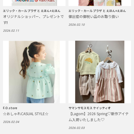
エリック・カール プラザ と えほん+えほん
エリック・カール プラザ と えほん+えほん
オリジナルショッパー、プレゼントで
御出産の御祝い品のお取り扱い
す❗️
2026.02.10
2026.02.11
F.O.store
サマンサモスモス ケイッティオ
☆おしゃれCASUAL STYLE☆
【Lagom】2026 Spring♡新作アイテ
ム入荷いたしました♡
2026.02.04
2026.02.03