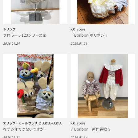
トリンプ
F.O.store
フロラーレ123シリーズ🎀
「Boribon(ボリボン)」
2026.01.24
2026.01.21
エリック・カール プラザ と えほん+えほん
F.O.store
ねずみ年ではないですが…
☆Boribon 新作春物☆
2026.01.21
2026.01.14