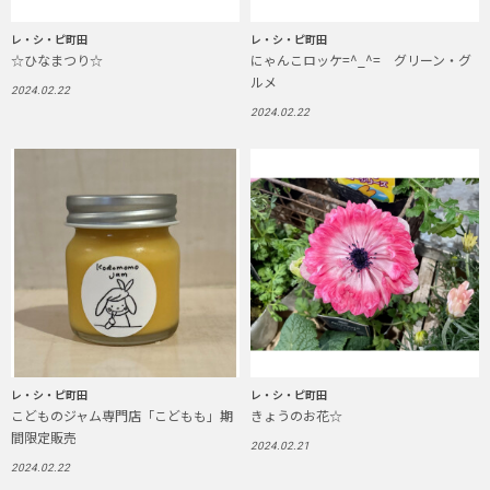
レ・シ・ピ町田
レ・シ・ピ町田
☆ひなまつり☆
にゃんこロッケ=^_^= グリーン・グ
ルメ
2024.02.22
2024.02.22
レ・シ・ピ町田
レ・シ・ピ町田
こどものジャム専門店「こどもも」期
きょうのお花☆
間限定販売
2024.02.21
2024.02.22