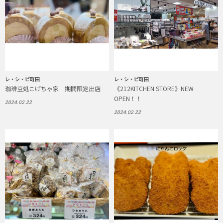
レ・シ・ピ町田
レ・シ・ピ町田
珈琲豆処こげちゃ家 期間限定出店
《212KITCHEN STORE》NEW
OPEN！！
2024.02.22
2024.02.22