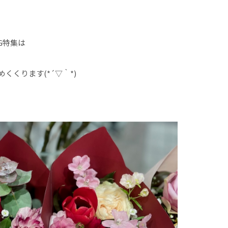
G特集は
くくります(*´▽｀*)