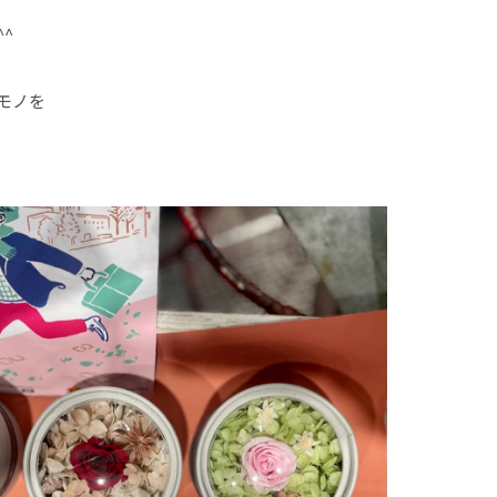
^
モノを