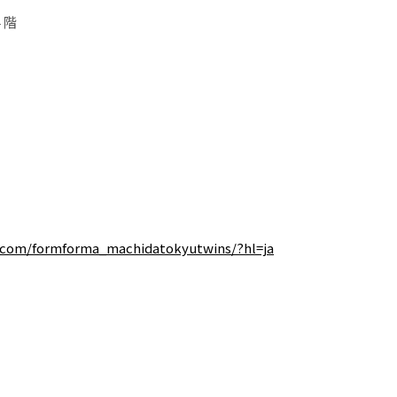
４階
.com/formforma_machidatokyutwins/?hl=ja