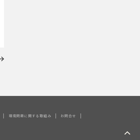
|
|
|
環境問題に関する取組み
お問合せ
ペ