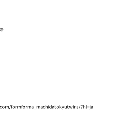
階
.com/formforma_machidatokyutwins/?hl=ja