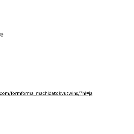
階
.com/formforma_machidatokyutwins/?hl=ja