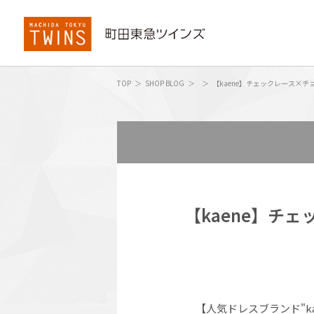
TOP
SHOP BLOG
【kaene】チェックレース×
【kaene】チ
【人気ドレスブランド"ka