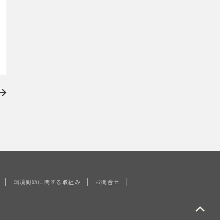
|
|
|
環境問題に関する取組み
お問合せ
ペ