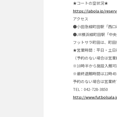
★コートの空状況★
https://labola.jp/rese
アクセス
●小田急線町田駅「西口
●JR横浜線町田駅「中
フットサラ町田は、町田
★営業時間：平日・土日祝10
（予約のない場合は営業
※10時半から施設入館
※最終退館時間は22時4
予約のない場合は営業終了
TEL：042-728-3850
http://www.futbolsala.