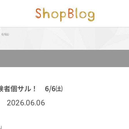
6/6㈯
験者個サル！ 6/6㈯
2026.06.06
)」