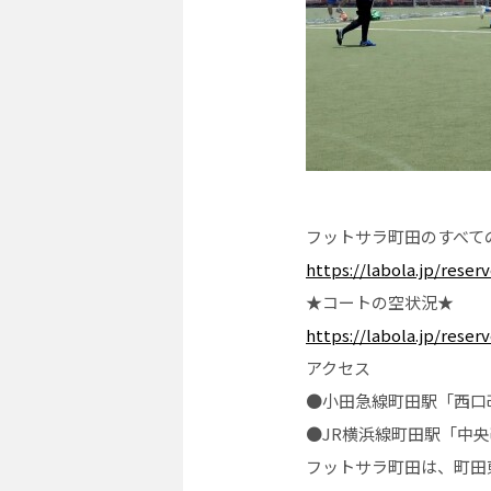
フットサラ町田のすべて
https://labola.jp/rese
★コートの空状況★
https://labola.jp/rese
アクセス
●小田急線町田駅「西口
●JR横浜線町田駅「中
フットサラ町田は、町田